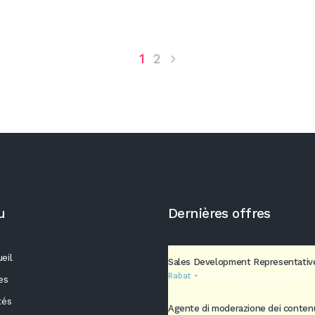
1
2
u
Dernières offres
eil
Sales Development Representativ
Rabat
Marketing Call Center (MCC)
es
tés
Agente di moderazione dei conten