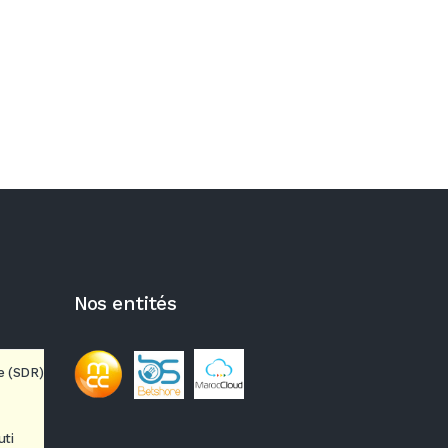
Nos entités
e (SDR)
uti