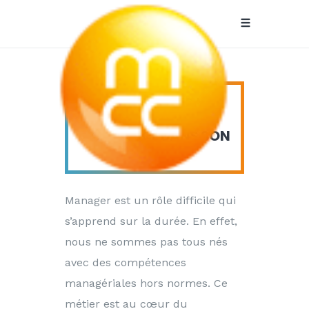
HOW-TO: CRÉER UNE
MCC
RELATION DE
CONFIANCE DANS SON
Recrutement
ÉQUIPE
Manager est un rôle difficile qui
s’apprend sur la durée. En effet,
nous ne sommes pas tous nés
avec des compétences
managériales hors normes. Ce
métier est au cœur du