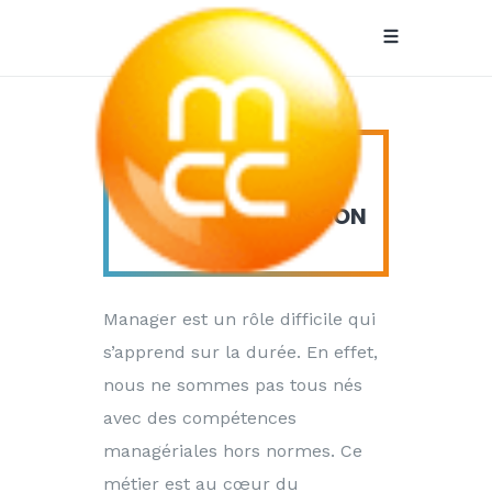
HOW-TO: CRÉER UNE
MCC
RELATION DE
CONFIANCE DANS SON
Recrutement
ÉQUIPE
Manager est un rôle difficile qui
s’apprend sur la durée. En effet,
nous ne sommes pas tous nés
avec des compétences
managériales hors normes. Ce
métier est au cœur du