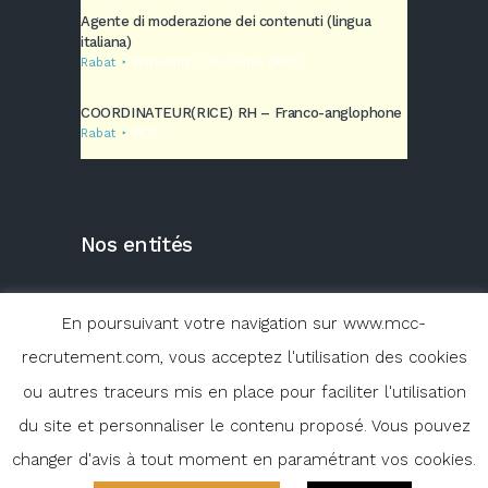
Agente di moderazione dei contenuti (lingua
italiana)
Rabat
Marketing Call Center (MCC)
COORDINATEUR(RICE) RH – Franco-anglophone
Rabat
MCC
Nos entités
En poursuivant votre navigation sur www.mcc-
recrutement.com, vous acceptez l'utilisation des cookies
ou autres traceurs mis en place pour faciliter l'utilisation
du site et personnaliser le contenu proposé. Vous pouvez
changer d'avis à tout moment en paramétrant vos cookies.
© 2020 MARKETING CALL CENTER | Site
réalisé par
Maroc Cloud