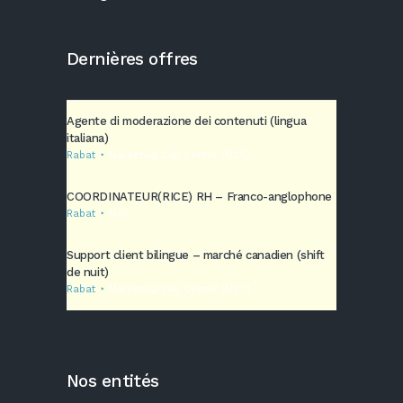
Dernières offres
Agente di moderazione dei contenuti (lingua
italiana)
Rabat
Marketing Call Center (MCC)
COORDINATEUR(RICE) RH – Franco-anglophone
Rabat
MCC
Support client bilingue – marché canadien (shift
de nuit)
Rabat
Marketing Call Center (MCC)
Nos entités