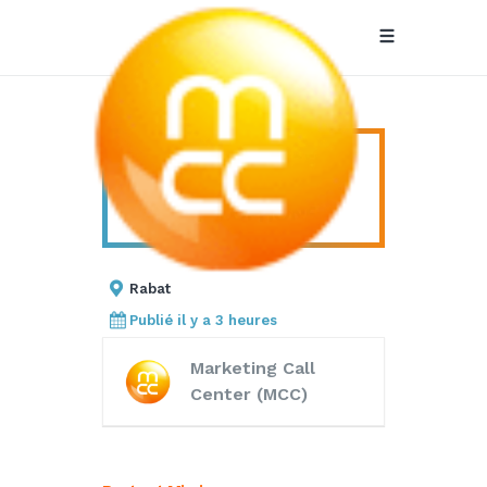
Team Manager
TEAM MANAGER
Bilingue
BILINGUE FRANCO-
ANGLOPHONE
Franco-
Anglophone
Rabat
Publié il y a 3 heures
Marketing Call
Center (MCC)