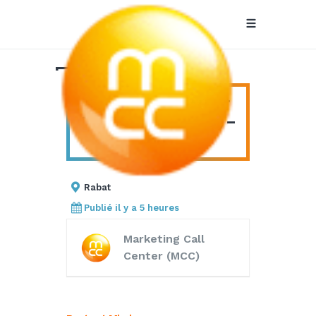
Formateur /
Talent
FORMATEUR / TALENT
DEVELOPER (FR/ANG) –
Developer
H/F
(FR/ANG) –
Rabat
H/F
Publié il y a 5 heures
Marketing Call
Center (MCC)