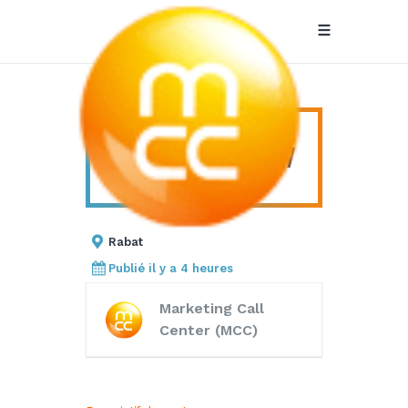
Conseiller
CONSEILLER
COMMERCIAL BTOB /
Commercial
BTOC
BTOB / BTOC
Rabat
Publié il y a 4 heures
Marketing Call
Center (MCC)