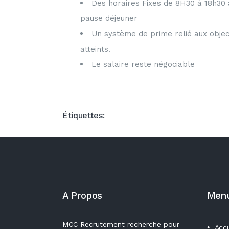
Des horaires Fixes de 8H30 à 18h30
pause déjeuner
Un système de prime relié aux objec
atteints.
Le salaire reste négociable
Étiquettes:
A Propos
Men
MCC Recrutement recherche pour
Accu