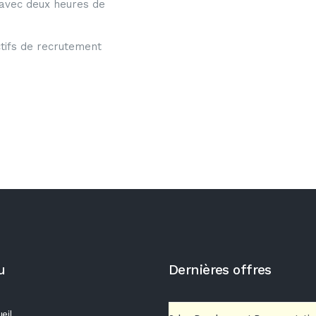
 avec deux heures de
tifs de recrutement
u
Dernières offres
eil