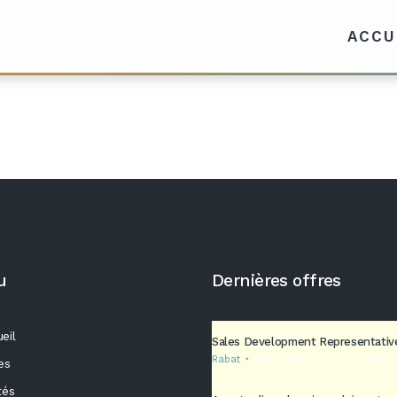
ACCU
u
Dernières offres
eil
Sales Development Representativ
Rabat
Marketing Call Center (MCC)
es
tés