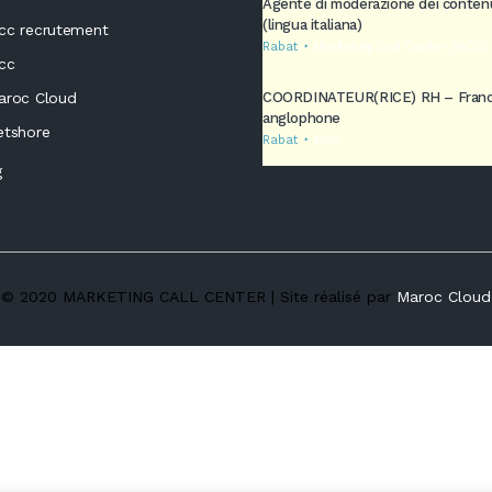
Agente di moderazione dei conten
(lingua italiana)
cc recrutement
Rabat
Marketing Call Center (MCC)
cc
aroc Cloud
COORDINATEUR(RICE) RH – Fran
anglophone
etshore
Rabat
MCC
g
© 2020 MARKETING CALL CENTER | Site réalisé par
Maroc Cloud