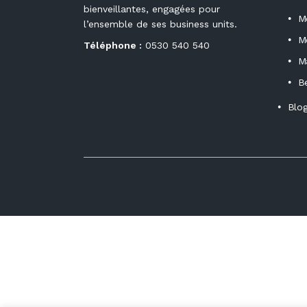
bienveillantes, engagées pour
M
l’ensemble de ses business units.
M
Téléphone :
0530 540 540
M
B
Blo