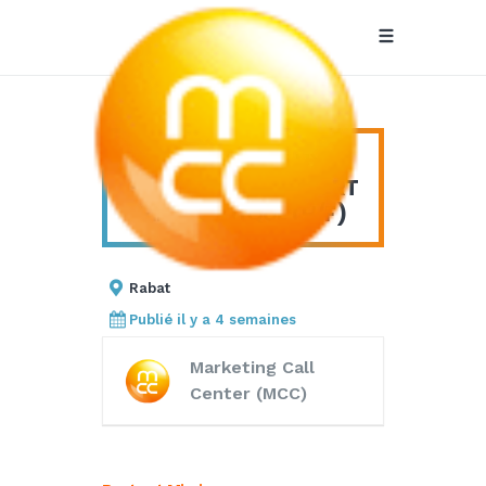
Commerciaux
COMMERCIAUX
Sédentaires –
SÉDENTAIRES – EXPERT
FIBRE OPTIQUE (H/F)
Expert Fibre
Optique (H/F)
Rabat
Publié il y a 4 semaines
Marketing Call
Center (MCC)