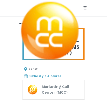
Chargé(e) de
Clientèle
CHARGÉ(E) DE
CLIENTÈLE TRILINGUE –
Trilingue –
ALLEMAND / FRANÇAIS
/ ANGLAIS (H/F)
Allemand /
Français /
Rabat
Publié il y a 4 heures
Anglais (H/F)
Marketing Call
Center (MCC)